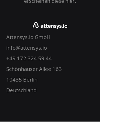
erscheinen diese hier.
Attensys.io GmbH
info@attensys.io
+49 172 324 59 44
Schönhauser Allee 163
10435 Berlin
Deutschland