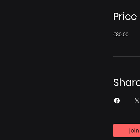
Price
€80.00
Shar
Join